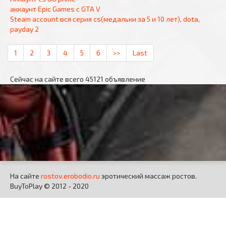
аккаунт Epic Games с GTA V
Steam account вся серия cs(медальки за 5 и 10 лет), dota,
payday 2
1
2
3
4
5
6
>>
Last
Сейчас на сайте всего 45121 объявление
На сайте
rostov.erobodio.ru
эротический массаж ростов.
BuyToPlay © 2012 - 2020
Правила и положения