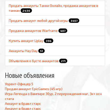
Продать аккаунты Танки Онлайн, продажа аккаунтов в
танках
2430
Продать аккаунт любой другой игры
3457
Продажа аккаунтов Warframe
407
Купить аккаунт Uplay
396
Аккаунты Hay Day
51
Объявления о бусте аккаунтов
271
Новые объявления
Уорент-Офицер 5
Продам аккаунт EpicGames (45 игр)
Игра Легенда о Вампире 30ур, 2 перерождения маг, 3к+ осн
стата
Аккаунт в бравл старс
Аккаунт в бравл старс