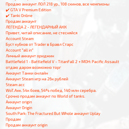
Продаю аккаунт ЛОЛ 218 ур., 108 скинов, все чемпионы
✔️ GTA V Premium Edition
✔️ Tanki Online
Продам аккаунт
ЛЕГЕНДА 2 - ЛЕГЕНДАРНЫЙ АКК
Привет, читай описание, не стесняйся
Account Steam
Буст кубков от Trader в Бравл Старс
Аccount "all in"
Личный аккаунт ориджин
Battlefield 1 - Battlefield V - TitanFall 2 + MOH: Pacific Assault
отдаю даром возможно торг
Аккаунт Танки онлайн
Аккаунт Steam игр на 26к рублей
Steam acc
WoT.Акк. 54к боев, 54% побед, 140 млн серебра.
Срочно продам аккаунт по World of tanks.
Аккаунт origin
Аккаунт Origin
South Park: The Fractured But Whole аккаунт Uplay
Продам
Продам аккаунт origin