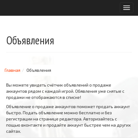
T
o
g
g
l
Объявления
e
n
a
v
i
g
Главная
Объявления
a
t
Вы можете увидеть счётчик объявлений о продаже
i
аккаунтов рядом с каждой игрой. Обявления уже снятые с
o
продажи не отображаются в списке!
n
Объявление о продаже аккаунтов поможет продать аккаунт
быстро. Подать объявление можно бесплатно и без
регистрации на странице редактора. Авторизайтесь с
пощью вконтакте и продайте аккаунт быстрее чем на других
сайтах.