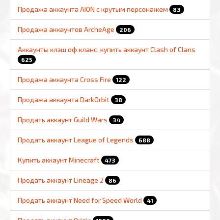
Продажа аккаунта AION с крутым персонажем
83
Продажа аккаунтов ArcheAge
206
Аккаунты клэш оф кланс, купить аккаунт Clash of Clans
625
Продажа аккаунта Cross Fire
122
Продажа аккаунта DarkOrbit
38
Продать аккаунт Guild Wars
34
Продать аккаунт League of Legends
688
Купить аккаунт Minecraft
473
Продать аккаунт Lineage 2
86
Продать аккаунт Need for Speed World
41