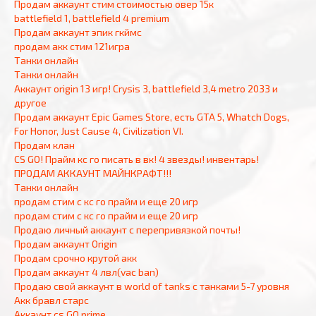
Продам аккаунт стим стоимостью овер 15к
battlefield 1, battlefield 4 premium
Продам аккаунт эпик гкймс
продам акк стим 121игра
Танки онлайн
Танки онлайн
Аккаунт origin 13 игр! Crysis 3, battlefield 3,4 metro 2033 и
другое
Продам аккаунт Epic Games Store, есть GTA 5, Whatch Dogs,
For Honor, Just Cause 4, Civilization VI.
Продам клан
CS GO! Прайм кс го писать в вк! 4 звезды! инвентарь!
ПРОДАМ АККАУНТ МАЙНКРАФТ!!!
Танки онлайн
продам стим с кс го прайм и еще 20 игр
продам стим с кс го прайм и еще 20 игр
Продаю личный аккаунт с перепривязкой почты!
Продам аккаунт Origin
Продам срочно крутой акк
Продам аккаунт 4 лвл(vac ban)
Продаю свой аккаунт в world of tanks с танками 5-7 уровня
Акк бравл старс
Аккаунт cs GO prime