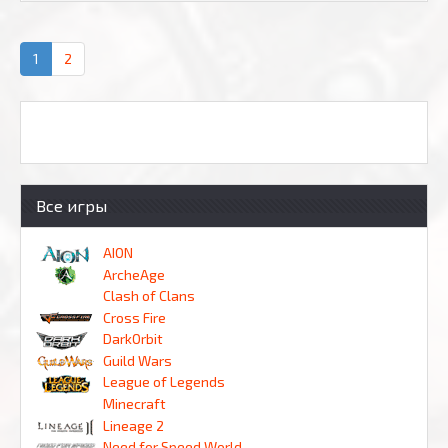
1
2
Все игры
AION
ArcheAge
Clash of Clans
Cross Fire
DarkOrbit
Guild Wars
League of Legends
Minecraft
Lineage 2
Need for Speed World