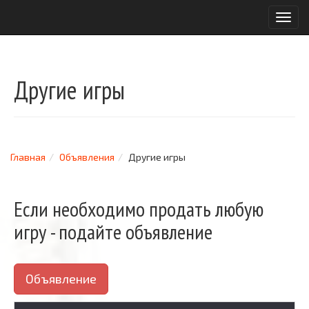
T
o
g
g
l
Другие игры
e
n
a
v
i
g
Главная
Объявления
Другие игры
a
t
i
Если необходимо продать любую
o
игру - подайте объявление
n
Объявление