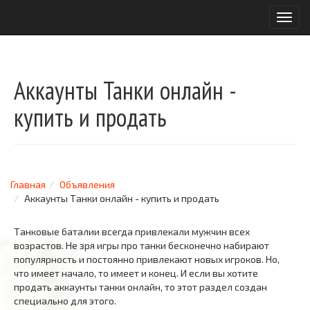
T
o
g
g
l
Аккаунты Танки онлайн -
e
n
купить и продать
a
v
i
g
a
Главная
Объявления
t
Аккаунты Танки онлайн - купить и продать
i
o
n
Танковые баталии всегда привлекали мужчин всех
возрастов. Не зря игры про танки бесконечно набирают
популярность и постоянно привлекают новых игроков. Но,
что имеет начало, то имеет и конец. И если вы хотите
продать аккаунты танки онлайн, то этот раздел создан
специально для этого.