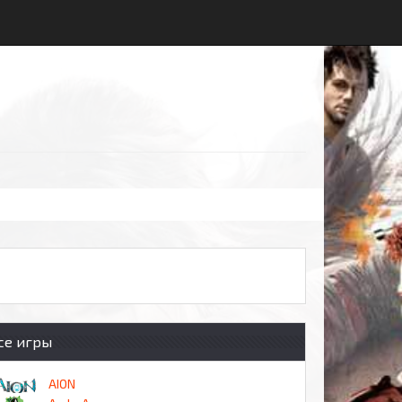
се игры
AION