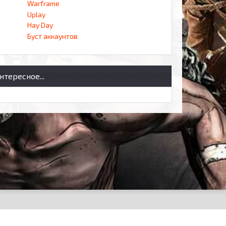
Warframe
Uplay
Hay Day
Буст аккаунтов
нтересное...
Правила и положения