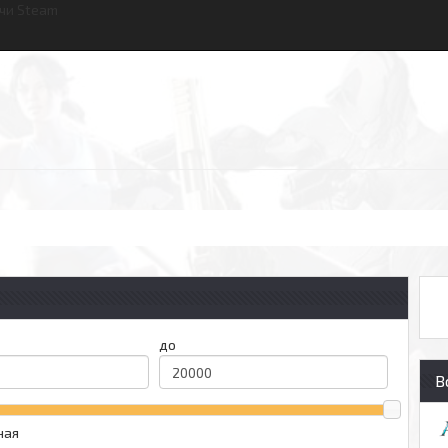
чи Steam
до
В
ная