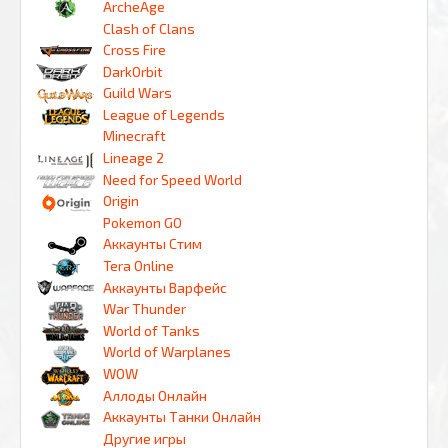
ArcheAge
Clash of Clans
Cross Fire
DarkOrbit
Guild Wars
League of Legends
Minecraft
Lineage 2
Need for Speed World
Origin
Pokemon GO
Аккаунты Стим
Tera Online
Аккаунты Варфейс
War Thunder
World of Tanks
World of Warplanes
WOW
Аллоды Онлайн
Аккаунты Танки Онлайн
Другие игры