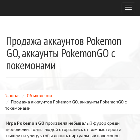
T
o
g
g
l
Продажа аккаунтов Pokemon
e
n
GO, аккаунты PokemonGO с
a
v
покемонами
i
g
a
t
i
Главная
Объявления
o
Продажа аккаунтов Pokemon GO, аккаунты PokemonGO с
n
покемонами
Игра
Pokemon GO
произвела небывалый фурор среди
моложежи. Толпы людей оторвались от компьютеров и
вышли на улицу чтобы ловить виртуальных покемонов.