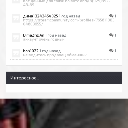
вот данные для связи по ватс аппу 8(929)892-
48-69
дима13243454325
1 год назад
1
https://steamcommunity.com/profiles/765611983
04603655/
DimaZhDAn
1 год назад
1
аккаунт очень годный
bob1022
1 год назад
1
не ведитесь продавец обманщик
Интересное...