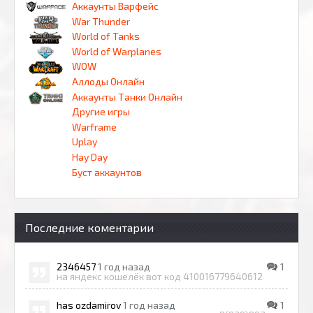
Аккаунты Варфейс
War Thunder
World of Tanks
World of Warplanes
WOW
Аллоды Онлайн
Аккаунты Танки Онлайн
Другие игры
Warframe
Uplay
Hay Day
Буст аккаунтов
Последние коментарии
2346457
1 год назад
1
на яндекс кошелёк вот код 410016779640612
has ozdamirov
1 год назад
1