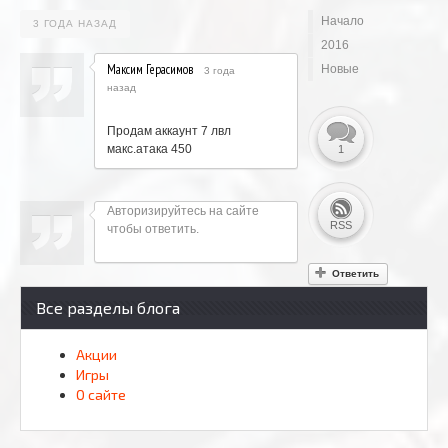
Начало
3 ГОДА НАЗАД
2016
Максим Герасимов
Новые
3 года
назад
Продам аккаунт 7 лвл
макс.атака 450
1
Авторизируйтесь на сайте
RSS
чтобы ответить.
Ответить
Все разделы блога
Акции
Игры
О сайте