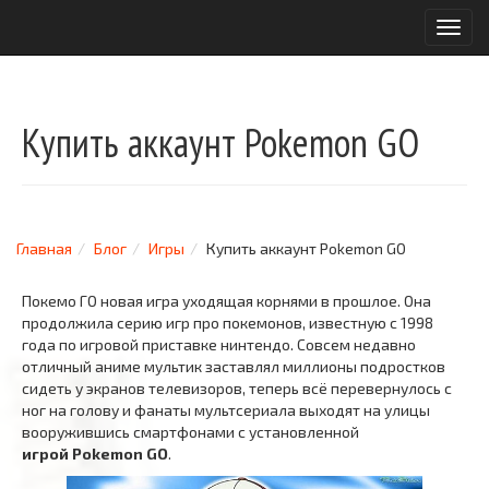
T
o
g
g
l
Купить аккаунт Pokemon GO
e
n
a
v
i
g
Главная
Блог
Игры
Купить аккаунт Pokemon GO
a
t
Покемо ГО новая игра уходящая корнями в прошлое. Она
i
продолжила серию игр про покемонов, известную с 1998
o
года по игровой приставке нинтендо.
Совсем недавно
n
отличный аниме мультик заставлял миллионы подростков
сидеть у экранов телевизоров, теперь всё перевернулось с
ног на голову и фанаты мультсериала выходят на улицы
вооружившись смартфонами с установленной
игрой Pokemon GO
.