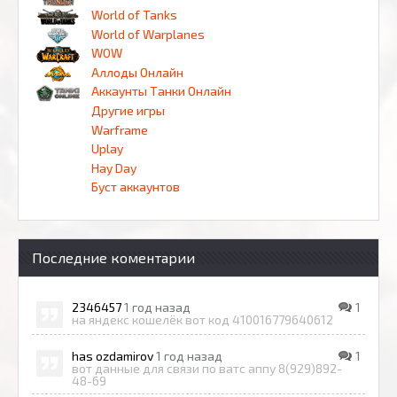
World of Tanks
World of Warplanes
WOW
Аллоды Онлайн
Аккаунты Танки Онлайн
Другие игры
Warframe
Uplay
Hay Day
Буст аккаунтов
Последние коментарии
2346457
1 год назад
1
на яндекс кошелёк вот код 410016779640612
has ozdamirov
1 год назад
1
вот данные для связи по ватс аппу 8(929)892-
48-69