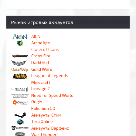
Рынок игровых аккаунтов
AION
ArcheAge
Clash of Clans
Cross Fire
DarkOrbit
Guild Wars
League of Legends
Minecraft
Lineage 2
Need for Speed World
Origin
Pokemon GO
Аккаунты Стим
Tera Online
Аккаунты Варфейс
War Thunder