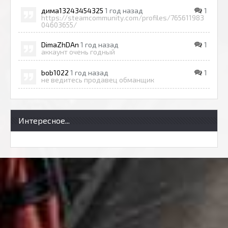
дима13243454325
1 год назад
1
https://steamcommunity.com/profiles/765611983
04603655/
DimaZhDAn
1 год назад
1
аккаунт очень годный
bob1022
1 год назад
1
не ведитесь продавец обманщик
Интересное...