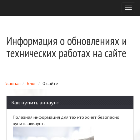
T
o
g
g
l
Информация о обновлениях и
e
n
технических работах на сайте
a
v
i
g
a
Главная
Блог
О сайте
t
i
o
Как купить аккаунт
n
Полезная информация для тех кто хочет безопасно
купить аккаунт.