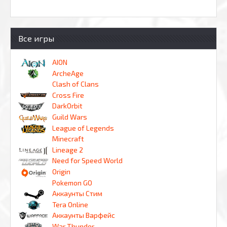
Все игры
AION
ArcheAge
Clash of Clans
Cross Fire
DarkOrbit
Guild Wars
League of Legends
Minecraft
Lineage 2
Need for Speed World
Origin
Pokemon GO
Аккаунты Стим
Tera Online
Аккаунты Варфейс
War Thunder