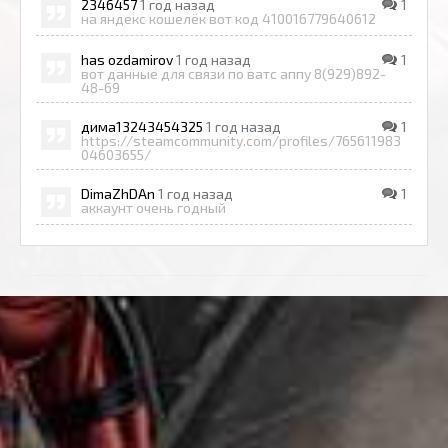
2346457
1 год назад
1
на яндекс кошелёк вот код 410016779640612
has ozdamirov
1 год назад
1
вот данные для связи по ватс аппу 8(929)892-
48-69
дима13243454325
1 год назад
1
https://steamcommunity.com/profiles/765611983
04603655/
DimaZhDAn
1 год назад
1
аккаунт очень годный