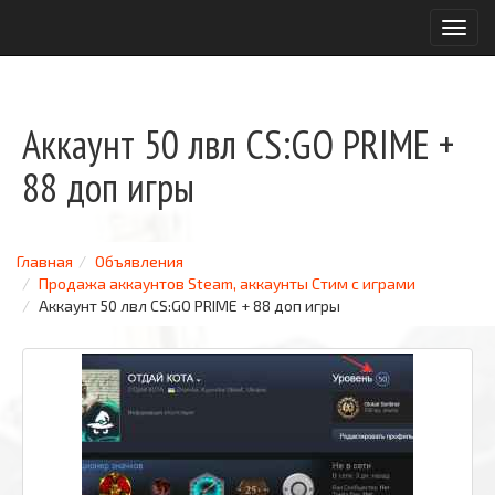
T
o
g
g
l
Аккаунт 50 лвл CS:GO PRIME +
e
n
88 доп игры
a
v
i
g
Главная
Объявления
a
Продажа аккаунтов Steam, аккаунты Стим с играми
t
Аккаунт 50 лвл CS:GO PRIME + 88 доп игры
i
o
n